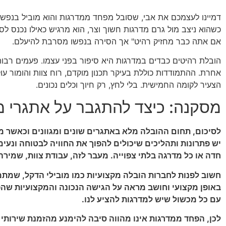
דמיינו לעצמכם את אבי, שסובל מפחד ממדרגות והוא מוביל בנפשו. כ
כשהוא ניצב מול גרם מדרגות חשוך וצר, הוא מרגיש כאילו נכנס ל
אם אתה כבר מחזיק רהיט" אך הסירה בנפשו מסרבת להיעלם.
הובלת רהיטים כבדים במדרגות היא סיפור בפני עצמו. פעמים רבו
אחרת. ההתמודדות כוללת בעיקר תכנון מוקדם, רוח צוות והומור עו
הצעיר לקומה החמישית. בלי לחץ, רק חיוך וכלים נכונים.
מסקנה: כיצד להתגבר על אתגרי מ
לסיכום, תחום ההובלה מלא באתגרים שונים ומגוונים וכאשר מד
יש פתרונות ותהליכים שיכולים להפוך את החוויה לבטוחה ונעי
חדה או כל מדרגה בלתי צפוייה. מעבר לזה, עבודת צוות, שמירה
חשוב לפנות לחברות הובלה מקצועיות כמו מובילי הדקל, שמתמח
באופן מקצועי וחושב מראה על הגישה הנכונה והמקצועיות שהפ
עם כל מכשול שיש למדרגות להציע לנו.
לכן, הפחד ממדרגות אינו מהווה סיבה להימנע מהזמנת שירותי ה