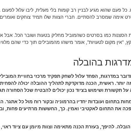
ל פעם שהוא מגיע לבניין רב קומות בלי מעלית, ליבו עלול לפעום בפ
סרט אימה שמסרב להסתיים. חברי הצוות שלו תמיד צוחקים ואומרים,
ת הסצנות כמו בסרטים כשהמוביל מחליק בטעות ושובר הכל. אבל אצ
קץ, "אין מקום לטעויות", אומר מישהו מהמובילים תוך כדי שהם מלו
דרגות בהובלה
ובר במדרגות, הפחד עלול לשחק תפקיד מרכזי בחוויית המובילים.
מה יותר. ראשית, הכנה מדוקדקת לתהליך ההובלה יכולה להפחית 
 על תקשורת ושימוש בציוד נכון יכולים להבטיח שכל הסחורה תג
ות בתחום ועובדות יחדיו בהרמוניה ובקור רוח מול כל אתגר. 
כה את התחום לאקטיבי ואמין. כך, החששות מרתיעים פחות, ובע
ובלה. להיפך, בעזרת הכנה מתאימה וצוות מיומן עם ציוד ראוי, 