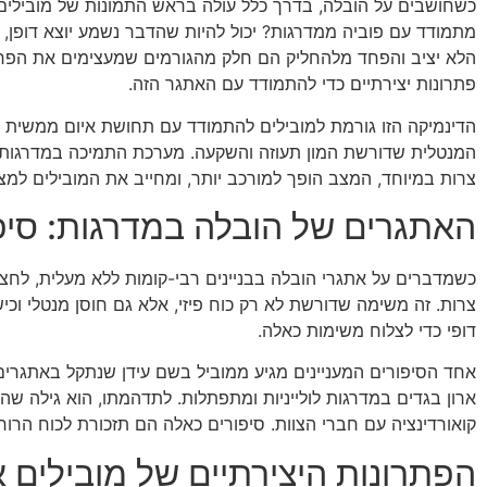
כשחושבים על הובלה, בדרך כלל עולה בראש התמונות של מובילים
מתמודד עם פוביה ממדרגות? יכול להיות שהדבר נשמע יוצא דופן
הלא יציב והפחד מלהחליק הם חלק מהגורמים שמעצימים את הפח
פתרונות יצירתיים כדי להתמודד עם האתגר הזה.
הדינמיקה הזו גורמת למובילים להתמודד עם תחושת איום ממשית כ
המנטלית שדורשת המון תעוזה והשקעה. מערכת התמיכה במדרגות,
צרות במיוחד, המצב הופך למורכב יותר, ומחייב את המובילים למצוא
האתגרים של הובלה במדרגות: סי
כשמדברים על אתגרי הובלה בבניינים רבי-קומות ללא מעלית, לחצים 
צרות. זה משימה שדורשת לא רק כוח פיזי, אלא גם חוסן מנטלי וכ
דופי כדי לצלוח משימות כאלה.
אחד הסיפורים המעניינים מגיע ממוביל בשם עידן שנתקל באתגרים
ארון בגדים במדרגות לולייניות ומתפתלות. לתדהמתו, הוא גילה 
קואורדינציה עם חברי הצוות. סיפורים כאלה הם תזכורת לכוח הרוח
הפתרונות היצירתיים של מובילים א