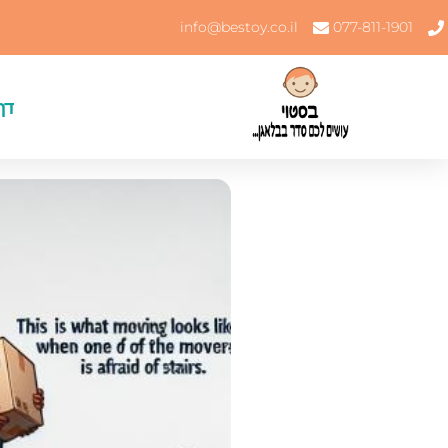
info@bestoy.co.il
077-811-1901
דף