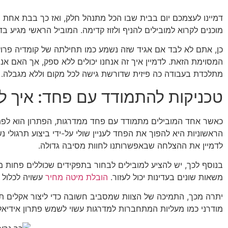
דמיינו לעצמכם יום בבית שבו הכל מתנהל חלק, ואז כך בבת אחת מ
מוכנים לקרוא למובילים להניף ולזוז קדימה. המוביל הראשי מגיע 
כן, אתם לא לבד אם אגיד שזה נשמע כמו תחילתה של קומדיה פרוע
המסוימת הזאת. לדמיין איך זה אנחנו יכולים ללא ספק, אך האם א
מתלכדת בעבודה כה פיזית שדורשת גישה לכל מקום וללא מגבלה.
טכניקות להתמודד עם פחד: איך לה
כאשר אחד המובילים מתמודד עם פחד ממדרגות, הפתרון הוא לפתח
הראשוניות היא להפוך את הפחד לעניין שולי על-ידי ביצוע תרגולי
לדמיין את ההצלחה שבאפשרותנו לחוות מסיבה גדולה.
בנוסף לכך, יש להציע למובילים לבחור בתפקידים שכוללים פחות מ
משאות שונים בעדינות יכול לעזור.
הובלת מיטה מחיר
עשויה לכלול 
יתרה מכך, התמיכה של הצוות שמסביב חשובה כדי ליצור אקלים תומ
מודרני כמו מעליות המתחברות למדרגות עשוי לשמש פתרון אידיאל