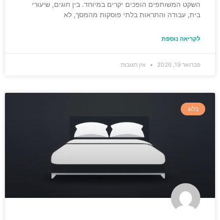
השקט המשותפים הופכים יקרים במיוחד. בין חוגים, שיעורי
בית, עבודה והתראות בלתי פוסקות מהמסך, לא
לקריאה נוספת
פברואר 19, 2026
אין תגובות
בלוג