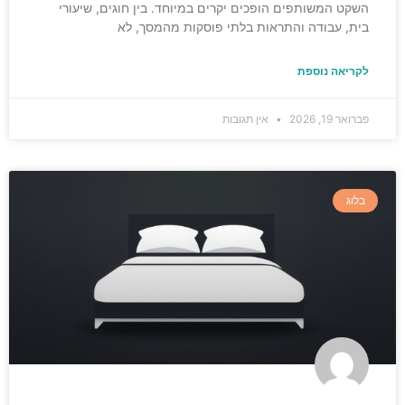
השקט המשותפים הופכים יקרים במיוחד. בין חוגים, שיעורי
בית, עבודה והתראות בלתי פוסקות מהמסך, לא
לקריאה נוספת
פברואר 19, 2026
אין תגובות
בלוג